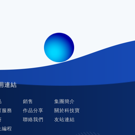
用連結
品
銷售
集團簡介
育服務
作品分享
關於科技寶
賽
聯絡我們
友站連結
上編程