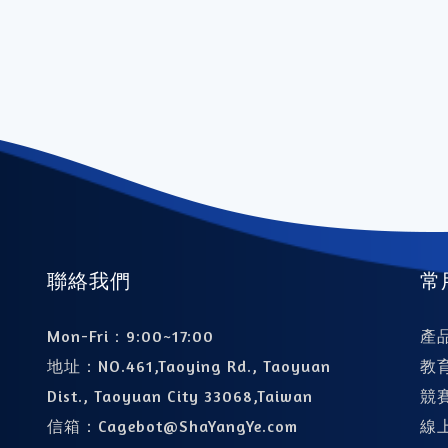
聯絡我們
常
Mon-Fri：9:00~17:00
產
地址：
NO.461,Taoying Rd., Taoyuan
教
Dist., Taoyuan City 33068,Taiwan
競
信箱：
Cagebot@ShaYangYe.com
線