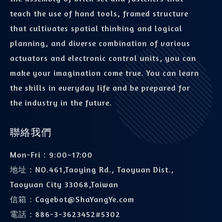
teach the use of hand tools, framed structure
that cultivates spatial thinking and logical
planning, and diverse combination of various
actuators and electronic control units, you can
make your imagination come true. You can learn
the skills in everyday life and be prepared for
the industry in the future.
聯絡我們
Mon-Fri：9:00~17:00
地址：
NO.461,Taoying Rd., Taoyuan Dist.,
Taoyuan City 33068,Taiwan
信箱：
Cagebot@ShaYangYe.com
電話：
886-3-3623452#5302