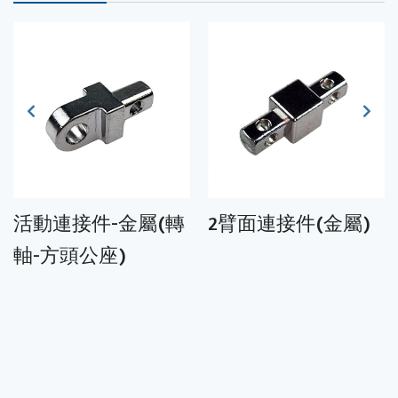
活動連接件-金屬(轉
2臂面連接件(金屬)
軸-方頭公座)